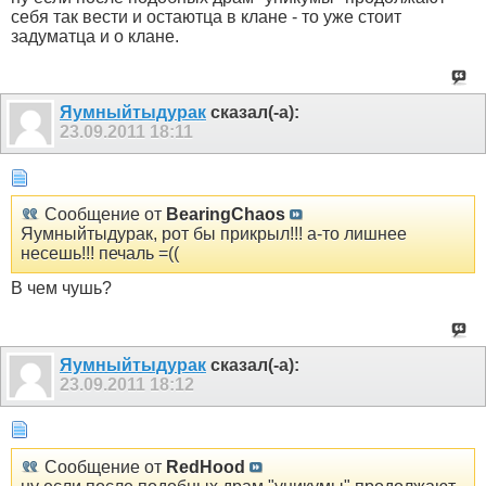
себя так вести и остаютца в клане - то уже стоит
задуматца и о клане.
Яумныйтыдурак
сказал(-а):
23.09.2011
18:11
Сообщение от
BearingChaos
Яумныйтыдурак, рот бы прикрыл!!! а-то лишнее
несешь!!! печаль =((
В чем чушь?
Яумныйтыдурак
сказал(-а):
23.09.2011
18:12
Сообщение от
RedHood