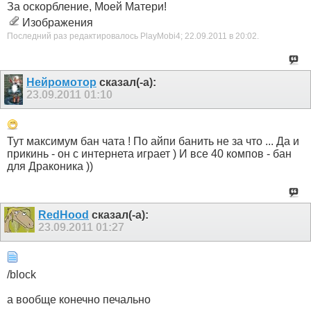
За оскорбление, Моей Матери!
Изображения
Последний раз редактировалось PlayMobi4; 22.09.2011 в
20:02
.
Нейромотор
сказал(-а):
23.09.2011
01:10
Тут максимум бан чата ! По айпи банить не за что ... Да и
прикинь - он с интернета играет ) И все 40 компов - бан
для Драконика ))
RedHood
сказал(-а):
23.09.2011
01:27
/block
а вообще конечно печально