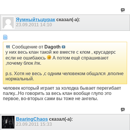
Яумныйтыдурак
сказал(-а):
23.09.2011
14:10
Сообщение от
Dagoth
у них весь клан такой же вместе с клом , крусадерс
если не ошибаюсь
А потом ещё спрашивают
,почему блок /пк.
p.s. Хотя не весь ,с одним человеком общался ,вполне
нормальный.
человек который играет за холодка бывает перегибает
палку...Но говорить за весь клан вообще глупо это
первое, во-вторых сами вы тоже не ангелы.
BearingChaos
сказал(-а):
23.09.2011
15:33