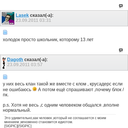
Lasek
сказал(-а):
23.09.2011
03:31
холодок просто школьник, которому 13 лет
Dagoth
сказал(-а):
23.09.2011
03:57
у них весь клан такой же вместе с клом , крусадерс если
не ошибаюсь
А потом ещё спрашивают ,почему блок /
пк.
p.s. Хотя не весь ,с одним человеком общался ,вполне
нормальный.
Это удивительно,как человек ,который не соглашается с моим
мнением ,мгновенно становится идиотом.
[SIGPIC][/SIGPIC]