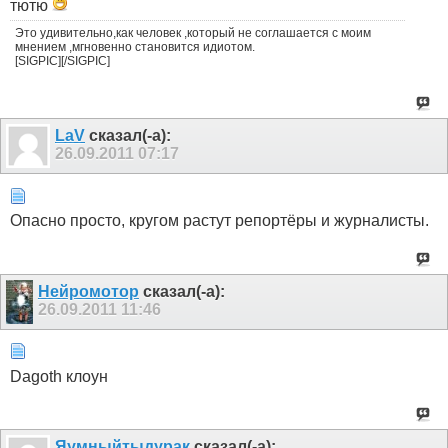
тютю
Это удивительно,как человек ,который не соглашается с моим
мнением ,мгновенно становится идиотом.
[SIGPIC][/SIGPIC]
LaV
сказал(-а):
26.09.2011
07:17
Опасно просто, кругом растут репортёры и журналисты.
Нейромотор
сказал(-а):
26.09.2011
11:46
Dagoth клоун
Яумныйтыдурак
сказал(-а):