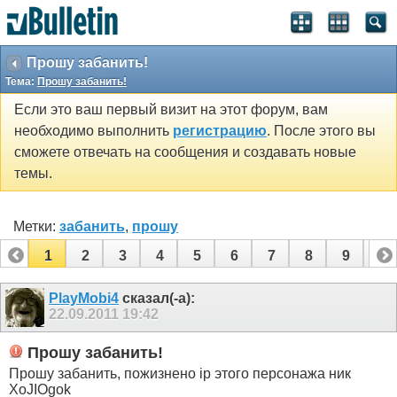
Прошу забанить!
Тема:
Прошу забанить!
Если это ваш первый визит на этот форум, вам
необходимо выполнить
регистрацию
. После этого вы
сможете отвечать на сообщения и создавать новые
темы.
Метки:
забанить
,
прошу
1
2
3
4
5
6
7
8
9
10
PlayMobi4
сказал(-а):
22.09.2011
19:42
Прошу забанить!
Прошу забанить, пожизнено ip этого персонажа ник
XoJIOgok