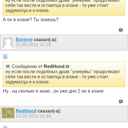
ну если после подобных драм "уникумы" продолжают
себя так вести и остаютца в клане - то уже стоит
задуматца и о клане.
А он в клане? Ты знаешь?
Bornrre
сказал(-а):
23.09.2011
21:39
Сообщение от
RedHood
ну если после подобных драм "уникумы" продолжают
себя так вести и остаютца в клане - то уже стоит
задуматца и о клане.
Ну , на сколько я знаю , он уже дня 2 не в клане
RedHood
сказал(-а):
24.09.2011
01:49