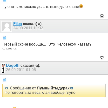
ну опять же можно делать выводы о клане
Files
сказал(-а):
24.09.2011
10:32
Первый скрин вообще... "Это" человеком назвать
сложно.
Dagoth
сказал(-а):
26.09.2011
01:05
Сообщение от
Яумныйтыдурак
Но говорить за весь клан вообще глупо