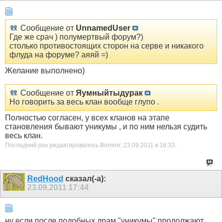
Сообщение от
UnnamedUser
Где же срач ) полумертвый форум?)
столько противостоящих сторон на серве и никакого
флуда на форуме? аяяй =)
Желание выполнено)
Сообщение от
Яумныйтыдурак
Но говорить за весь клан вообще глупо .
Полностью согласен, у всех кланов на этапе
становления бывают уникумы , и по ним нельзя судить
весь клан.
Последний раз редактировалось Bornrre; 23.09.2011 в
16:33
.
RedHood
сказал(-а):
23.09.2011
17:44
ну если после подобных драм "уникумы" продолжают