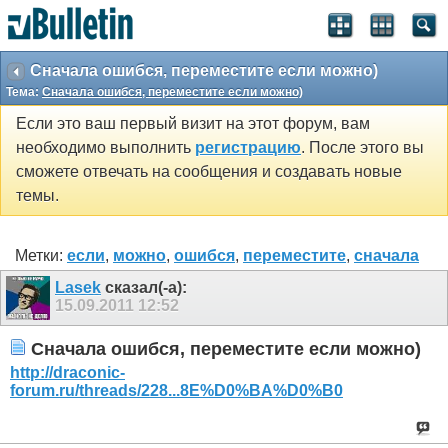
Сначала ошибся, переместите если можно)
Тема:
Сначала ошибся, переместите если можно)
Если это ваш первый визит на этот форум, вам
необходимо выполнить
регистрацию
. После этого вы
сможете отвечать на сообщения и создавать новые
темы.
Метки:
если
,
можно
,
ошибся
,
переместите
,
сначала
Lasek
сказал(-а):
15.09.2011
12:52
Сначала ошибся, переместите если можно)
http://draconic-
forum.ru/threads/228...8E%D0%BA%D0%B0