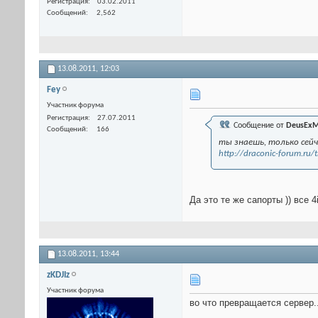
Регистрация
03.02.2011
Сообщений
2,562
13.08.2011,
12:03
Fey
Участник форума
Регистрация
27.07.2011
Сообщение от
DeusExM
Сообщений
166
ты знаешь, только сейч
http://draconic-forum.r
Да это те же сапорты )) все 4ik
13.08.2011,
13:44
zKDJIz
Участник форума
во что превращается сервер.