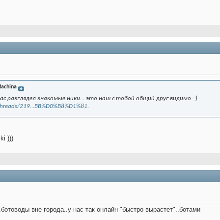
achina
ас разглядел знакомые ники... это наш с тобой общий друг видимо =)
u/threads/219...BB%D0%B8%D1%81
.
i )))
.ботоводы вне города..у нас так онлайн "быстро вырастет"..ботами