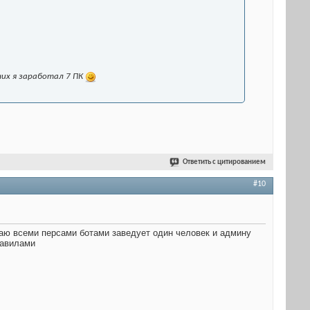
них я заработал 7 ПК
Ответить с цитированием
#10
умаю всеми персами ботами заведует один человек и админу
равилами