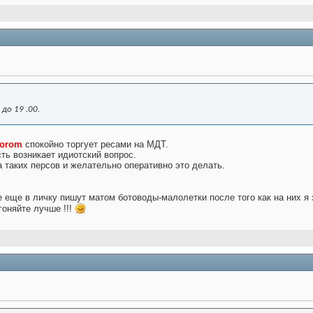
до 19 .00.
orom
спокойно торгует ресами на МДТ.
ть возникает идиотский вопрос.
а таких персов и желательно оперативно это делать.
е еще в личку пишут матом ботоводы-малолетки после того как на них я
гоняйте лучше !!!