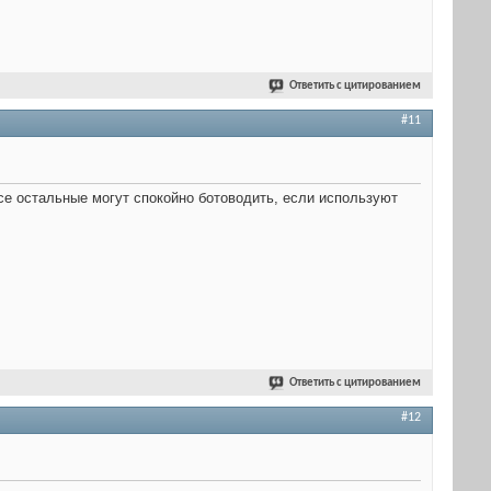
Ответить с цитированием
#11
се остальные могут спокойно ботоводить, если используют
Ответить с цитированием
#12