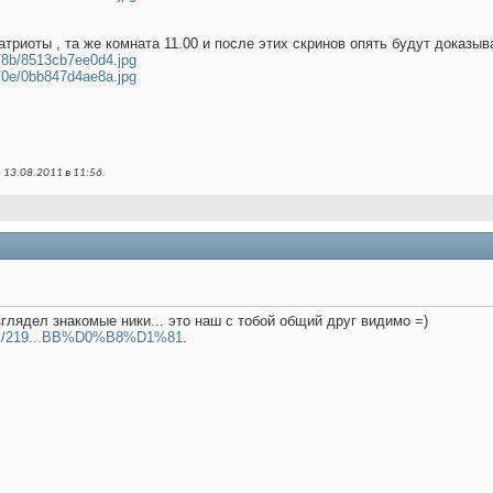
Патриоты , та же комната 11.00 и после этих скринов опять будут доказыв
08/8b/8513cb7ee0d4.jpg
08/0e/0bb847d4ae8a.jpg
 13.08.2011 в
11:56
.
зглядел знакомые ники... это наш с тобой общий друг видимо =)
reads/219...BB%D0%B8%D1%81
.