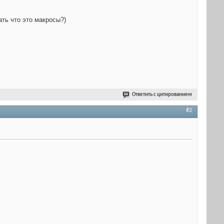
ать что это макросы?)
Ответить с цитированием
#2