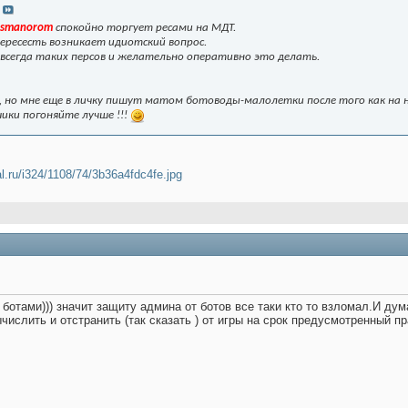
smanorom
спокойно торгует ресами на МДТ.
ересесть возникает идиотский вопрос.
авсегда таких персов и желательно оперативно это делать.
 но мне еще в личку пишут матом ботоводы-малолетки после того как на 
ики погоняйте лучше !!!
al.ru/i324/1108/74/3b36a4fdc4fe.jpg
 ботами))) значит защиту админа от ботов все таки кто то взломал.И д
ычислить и отстранить (так сказать ) от игры на срок предусмотренный п