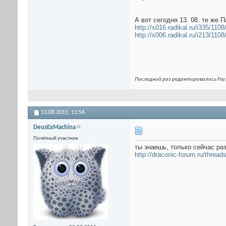
А вот сегодня 13. 08. те же 
http://s016.radikal.ru/i335/11
http://s006.radikal.ru/i213/11
Последний раз редактировалось Fey;
13.08.2011,
11:56
DeusExMachina
Почётный участник
ты знаешь, только сейчас ра
http://draconic-forum.ru/th