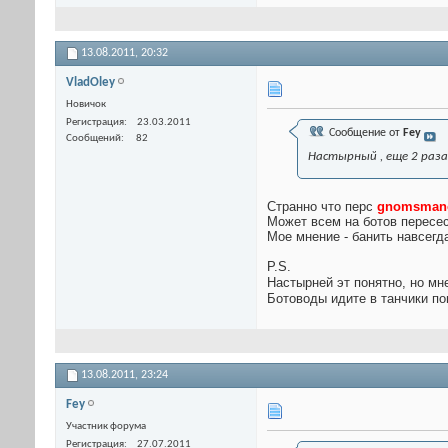
13.08.2011,
20:32
VladOley
Новичок
Регистрация
23.03.2011
Сообщение от
Fey
Сообщений
82
Настырный , еще 2 раза 
Странно что перс
gnomsman
Может всем на ботов пересес
Мое мнение - банить навсегд
P.S.
Настырней эт понятно, но мн
Ботоводы идите в танчики по
13.08.2011,
23:24
Fey
Участник форума
Регистрация
27.07.2011