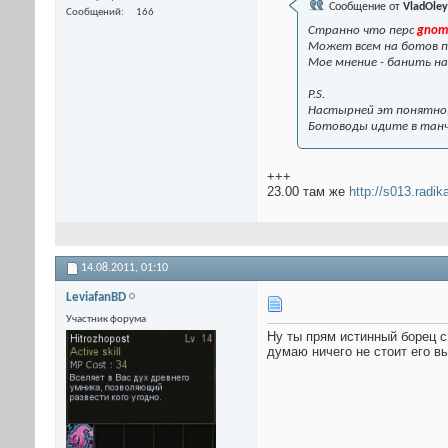
Сообщение от
VladOley
Сообщений
166
Странно что перс
gnom
Может всем на ботов п
Мое мнение - банить н
P.S.
Настырней эт понятно,
Ботоводы идите в танч
+++
23.00 там же
http://s013.radik
14.08.2011,
01:10
LeviafanBD
Участник форума
Ну ты прям истинный борец с
думаю ничего не стоит его в