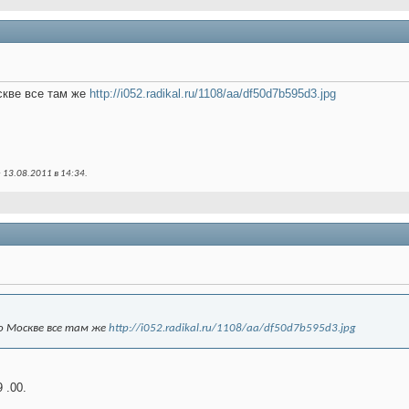
скве все там же
http://i052.radikal.ru/1108/aa/df50d7b595d3.jpg
 13.08.2011 в
14:34
.
по Москве все там же
http://i052.radikal.ru/1108/aa/df50d7b595d3.jpg
 .00.