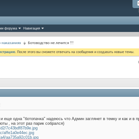
ии форума
Навигация
 наказаниях
Ботоводство не лечится !!!
истрацию
. После этого вы сможете отвечать на сообщения и создавать новые темы.
!
 и еще одна "ботопачка" надеюсь что Админ заглянет в темку и как и в п
иоты , на этот раз парик собрался)
8/d2/7c43bdf87b9e.jpg
/9c/affe1a0e44ec.jpg
08/a4/aa735a92c01b.jpg