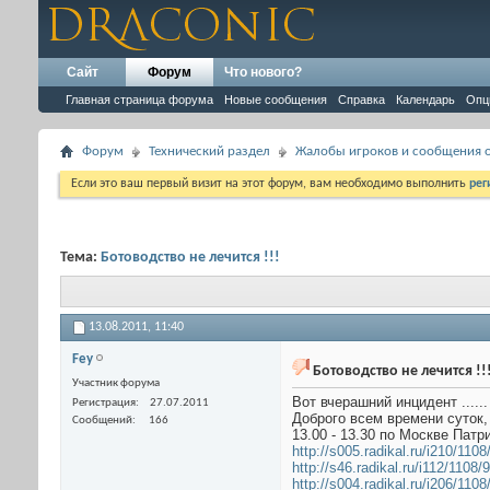
Сайт
Форум
Что нового?
Главная страница форума
Новые сообщения
Справка
Календарь
Опц
Форум
Технический раздел
Жалобы игроков и сообщения о
Если это ваш первый визит на этот форум, вам необходимо выполнить
рег
Тема:
Ботоводство не лечится !!!
13.08.2011,
11:40
Fey
Ботоводство не лечится !!
Участник форума
Вот вчерашний инцидент ......
Регистрация
27.07.2011
Доброго всем времени суток,
Сообщений
166
13.00 - 13.30 по Москве Патр
http://s005.radikal.ru/i210/110
http://s46.radikal.ru/i112/1108
http://s004.radikal.ru/i206/11