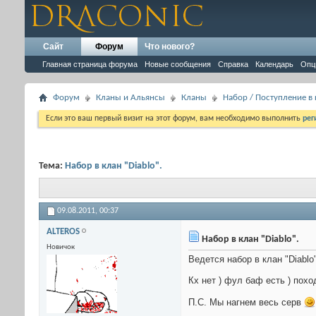
Сайт
Форум
Что нового?
Главная страница форума
Новые сообщения
Справка
Календарь
Опц
Форум
Кланы и Альянсы
Кланы
Набор / Поступление в
Если это ваш первый визит на этот форум, вам необходимо выполнить
рег
Тема:
Набор в клан "Diablo".
09.08.2011,
00:37
ALTEROS
Набор в клан "Diablo".
Новичок
Ведется набор в клан "Diablo"
Кх нет ) фул баф есть ) пох
П.С. Мы нагнем весь серв