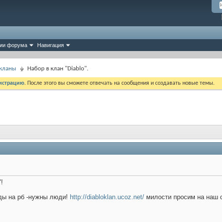
ии форума
Навигация
 кланы
Набор в клан "Diablo".
истрацию
. После этого вы сможете отвечать на сообщения и создавать новые темы.
!
оды на рб -нужны люди!
http://diabloklan.ucoz.net/
милости просим на наш са