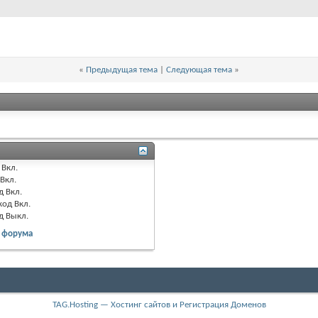
«
Предыдущая тема
|
Следующая тема
»
Вкл.
Вкл.
д
Вкл.
код
Вкл.
од
Выкл.
 форума
TAG.Hosting — Хостинг сайтов и Регистрация Доменов