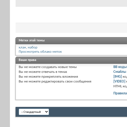
Метки этой темы
клан
,
набор
Просмотреть облако меток
Ваши права
Вы
не можете
создавать новые темы
BB коды
Вы
не можете
отвечать в темах
Смайлы
Вы
не можете
прикреплять вложения
[IMG]
ко
Вы
не можете
редактировать свои сообщения
[VIDEO]
HTML к
Правила