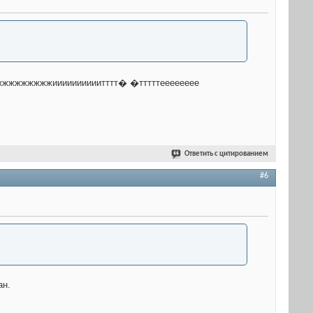
ажжжжжжжжжиииииииииитттт� �тттттееееееее
Ответить с цитированием
#6
ан.