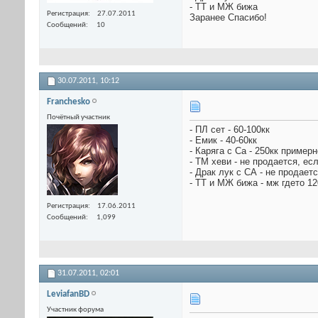
- ТТ и МЖ бижа
Регистрация
27.07.2011
Заранее Спасибо!
Сообщений
10
30.07.2011,
10:12
Franchesko
Почётный участник
- ПЛ сет - 60-100кк
- Емик - 40-60кк
- Каряга с Са - 250кк примерн
- ТМ хеви - не продается, есл
- Драк лук с СА - не продает
- ТТ и МЖ бижа - мж гдето 12
Регистрация
17.06.2011
Сообщений
1,099
31.07.2011,
02:01
LeviafanBD
Участник форума