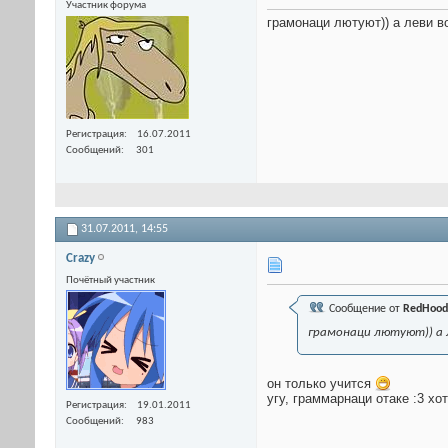
Участник форума
грамонаци лютуют)) а леви в
Регистрация
16.07.2011
Сообщений
301
31.07.2011,
14:55
Crazy
Почётный участник
Сообщение от
RedHood
грамонаци лютуют)) а 
он только учится
угу, граммарнаци отаке :3 хо
Регистрация
19.01.2011
Сообщений
983