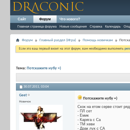
Сайт
Форум
Что нового?
Главная страница форума
Новые сообщения
Справка
Календарь
Опц
Форум
Главный раздел (Игра)
Помощь новичкам
Потска
Если это ваш первый визит на этот форум, вам необходимо выполнить
рег
Тема:
Потскажите нубу =)
30.07.2011,
03:04
Geet
Потскажите нубу =)
Новичок
Скок на етом серве стоит ря
- ПЛ сет
- Емик
- Каряга с Са
- ТМ хеви
- Драк лук с СА