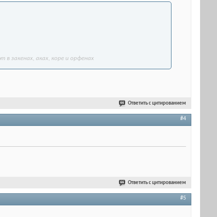
 в закенах, аках, коре и орфенах
Ответить с цитированием
#4
Ответить с цитированием
#5