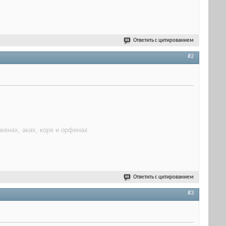
Ответить с цитированием
#2
акенах, аках, коре и орфенах
Ответить с цитированием
#3