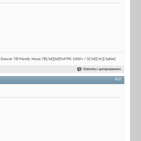
ral Dancer 78/Mystic Muse 78[/td][td]PvP/PK 1000+ / 3[/td][/tr][/table]
Ответить с цитированием
#12