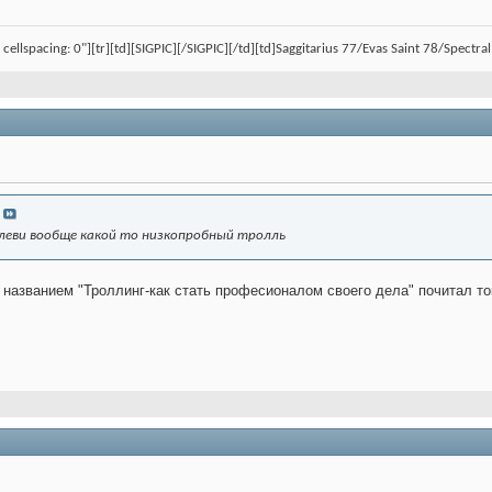
, cellspacing: 0"][tr][td][SIGPIC][/SIGPIC][/td][td]Saggitarius 77/Evas Saint 78/Spect
леви вообще какой то низкопробный тролль
д названием "Троллинг-как стать професионалом своего дела" почитал ток