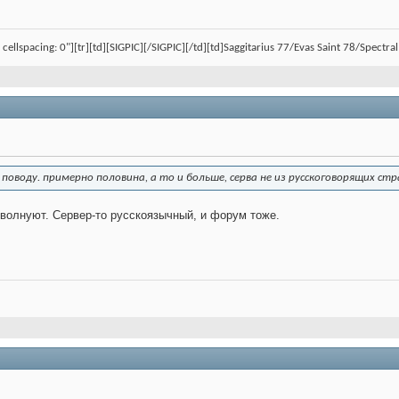
, cellspacing: 0"][tr][td][SIGPIC][/SIGPIC][/td][td]Saggitarius 77/Evas Saint 78/Spect
 поводу. примерно половина, а то и больше, серва не из русскоговорящих стр
волнуют. Сервер-то русскоязычный, и форум тоже.