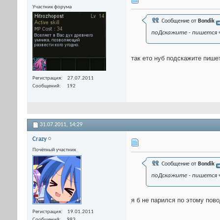
Участник форума
Сообщение от
Bondik
поДскажите - пишется ч
так ето нуб подскажите пи
Регистрация
27.07.2011
Сообщений
192
31.07.2011,
14:29
Crazy
Почётный участник
Сообщение от
Bondik
поДскажите - пишется ч
я б не парился по этому пово
Регистрация
19.01.2011
Сообщений
983