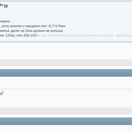
ko
имерно
я, если ктото и продаст то ~0,7-0,9ккк
одается, даже за 2ккк думаю не купишь
ето 120кк, тт 200-250
И то, потомучто она тут никому не нужна - все бегают
"д"