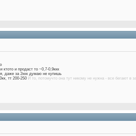
о
и ктото и продаст то ~0,7-0,9ккк
ся, даже за 2ккк думаю не купишь
0кк, тт 200-250
И то, потомучто она тут никому не нужна - все бегают в з