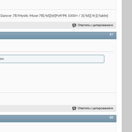
ral Dancer 78/Mystic Muse 78[/td][td]PvP/PK 1000+ / 3[/td][/tr][/table]
Ответить с цитированием
#7
ан.
Ответить с цитированием
#8