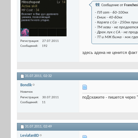
Сообщение от
Franches
- ПЛ сет - 60-100кк
- Емик - 40-60кк
- Каряга с Са - 250кк пр
- ТМ хеви - не продаетс
- Драк лук с СА - не пр
- ТТ и МЖ бижа - мж гд
Регистрация
27.07.2011
Сообщений
192
здесь адена не ценится факт
31.07.2011,
02:32
Bondik
Новичок
поДскажите - пишется через 
Регистрация
30.07.2011
Сообщений
11
31.07.2011,
02:49
LeviafanBD