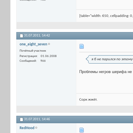
[table="width: 650, cellpadding: 0
31.07.2011,
14:42
one_eight_seven
Почётный участник
Регистрация
01.06.2008
я б не парился по этому
Сообщений
966
Проблемы негров шерифа не 
Сорк жжёт.
31.07.2011,
14:46
RedHood