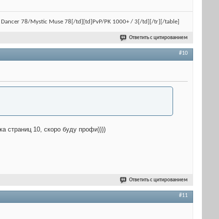
ral Dancer 78/Mystic Muse 78[/td][td]PvP/PK 1000+ / 3[/td][/tr][/table]
Ответить с цитированием
#10
а страниц 10, скоро буду профи))))
Ответить с цитированием
#11