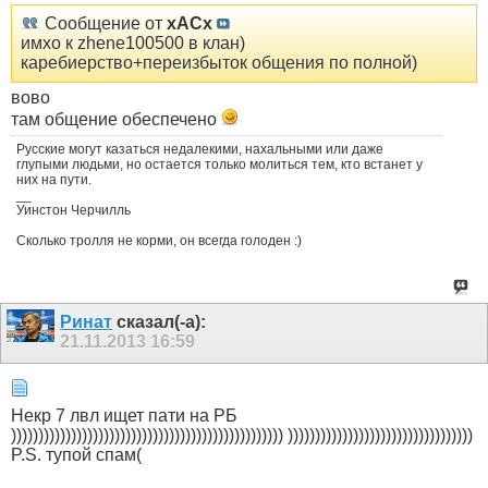
Сообщение от
xACx
имхо к zhene100500 в клан)
каребиерство+переизбыток общения по полной)
вово
там общение обеспечено
Русские могут казаться недалекими, нахальными или даже
глупыми людьми, но остается только молиться тем, кто встанет у
них на пути.
__
Уинстон Черчилль
Сколько тролля не корми, он всегда голоден :)
Ринат
сказал(-а):
21.11.2013
16:59
Некр 7 лвл ищет пати на РБ
)))))))))))))))))))))))))))))))))))))))))))))))))) ))))))))))))))))))))))))))))))))))
P.S. тупой спам(