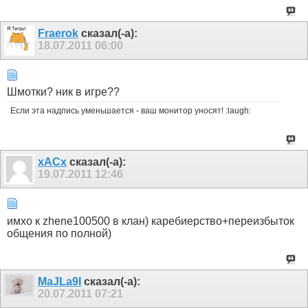
Fraerok
сказал(-а):
18.07.2011
06:00
Шмотки? ник в игре??
Если эта надпись уменьшается - ваш монитор уносят! :laugh:
xACx
сказал(-а):
19.07.2011
12:46
имхо к zhene100500 в клан) каребиерство+переизбыток
общения по полной)
MaJLa9I
сказал(-а):
20.07.2011
07:21