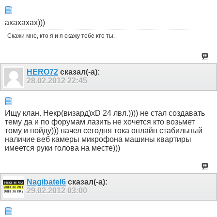
ахахахах)))
Скажи мне, кто я и я скажу тебе кто ты.
HERO72
сказал(-а):
28.02.2012
22:45
Ищу клан. Некр(визард)xD 24 лвл.)))) не стал создавать
тему да и по форумам лазить не хочется кто возьмет
тому и пойду))) начел сегодня тока онлайн стабильный
наличие веб камеры микрофона машины квартиры
имеется руки голова на месте)))
Nagibatel6
сказал(-а):
29.02.2012
03:00