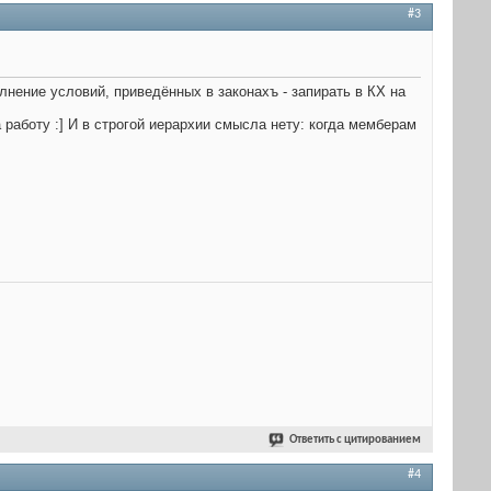
#3
лнение условий, приведённых в законахъ - запирать в КХ на
а работу :] И в строгой иерархии смысла нету: когда мемберам
Ответить с цитированием
#4