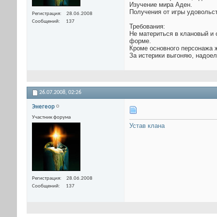
Изучение мира Аден.
Получения от игры удовольс
Регистрация
28.06.2008
Сообщений
137
Требования:
Не материться в клановый и 
форме.
Кроме основного персонажа 
За истерики выгоняю, надое
26.07.2008,
02:26
Энегеор
Участник форума
Устав клана
Регистрация
28.06.2008
Сообщений
137