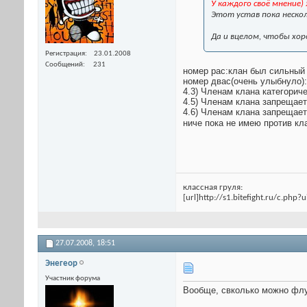
У каждого своё мнение)
Этот устав пока нескол
Да и вцелом, чтобы хо
Регистрация
23.01.2008
Сообщений
231
номер рас:клан был сильный н
номер двас(очень улыбнуло)
4.3) Членам клана категори
4.5) Членам клана запрещае
4.6) Членам клана запрещае
ниче пока не имею против кла
классная груля:
[url]http://s1.bitefight.ru/c.php?
27.07.2008,
18:51
Энегеор
Участник форума
Вообще, свколько можно флу