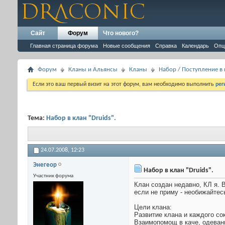
Сайт
Форум
Что нового?
Главная страница форума
Новые сообщения
Справка
Календарь
Опц
Форум
Кланы и Альянсы
Кланы
Набор / Поступление в
Если это ваш первый визит на этот форум, вам необходимо выполнить
рег
Тема:
Набор в клан "Druids".
24.07.2008,
12:23
Энегеор
Набор в клан "Druids".
Участник форума
Клан создан недавно, КЛ я. 
если не приму - необижайтес
Цели клана:
Развитие клана и каждого со
Взаимопомощ в каче, одевани