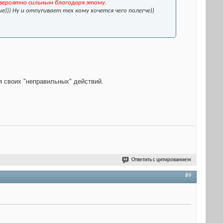
невероятно сильным благодаря этому.
))) Ну и отпугивает тех кому хочется чего полегче))
!
я своих "неправильных" действий.
Ответить с цитированием
#9