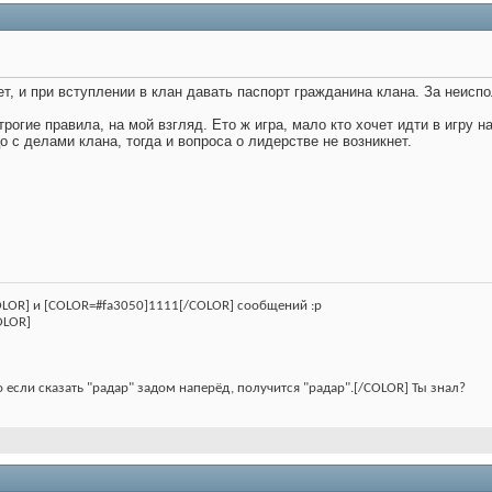
т, и при вступлении в клан давать паспорт гражданина клана. За неиспо
рогие правила, на мой взгляд. Ето ж игра, мало кто хочет идти в игру н
о с делами клана, тогда и вопроса о лидерстве не возникнет.
LOR] и [COLOR=#fa3050]1111[/COLOR] сообщений :p
OLOR]
о если сказать "радар" задом наперёд, получится "радар".[/COLOR] Ты знал?