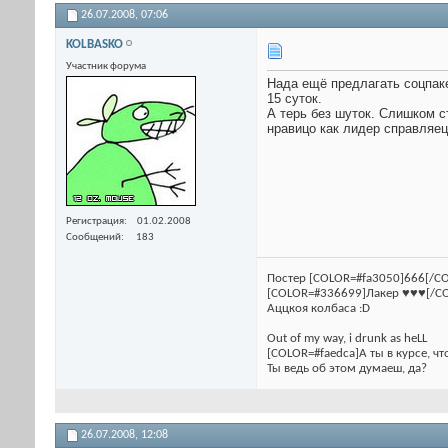
26.07.2008,
07:06
KOLBASKO
Участник форума
Нада ещё предлагать соцпаке
15 суток.
А терь без шуток. Слишком ст
нравицо как лидер справляец
Регистрация
01.02.2008
Сообщений
183
Постер [COLOR=#fa3050]666[/CO
[COLOR=#336699]Лакер ♥♥♥[/C
Аццкоя колбаса :D
Out of my way, i drunk as heLL
[COLOR=#faedca]А ты в курсе, чт
Ты ведь об этом думаеш, да?
26.07.2008,
12:08