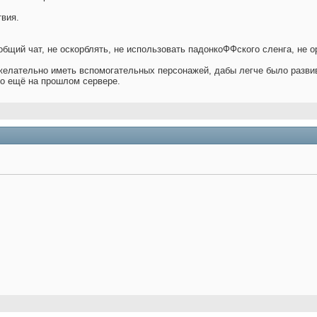
твия.
общий чат, не оскорблять, не использовать падонкоФФского сленга, не о
желательно иметь вспомогательных персонажей, дабы легче было разви
ло ещё на прошлом сервере.