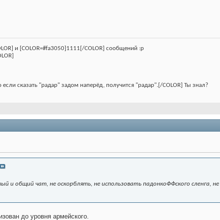
LOR] и [COLOR=#fa3050]1111[/COLOR] сообщений :p
OLOR]
о если сказать "радар" задом наперёд, получится "радар".[/COLOR] Ты знал?
ый и общий чат, не оскорблять, не использовать падонкоФФского сленга, не
изован до уровня армейского.