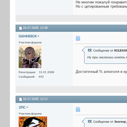
Не многим пожалуй понравит
Но с цитированным требовани
26.07.2008,
12:48
DAMHEIIOX
Участник форума
Сообщение от
KOLBAS
Ну при желании иметь м
Достаточный % алкоголя в кр
Регистрация
15.01.2008
Сообщений
492
26.07.2008,
12:51
2PiC
Участник форума
Сообщение от
Энегеор