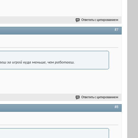
Ответить с цитированием
#7
аеш за игрой куда меньше, чем работаеш.
Ответить с цитированием
#8