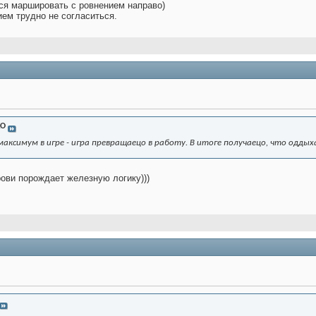
ся маршировать с ровнением направо)
ем трудно не согласиться.
KO
аксимум в игре - игра превращаецо в работу. В итоге получаецо, что оддых
ови порождает железную логику)))