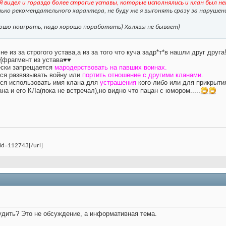
 Я видел и гораздо более строгие уставы, которые исполнялись и клан был 
ько рекомендательного характера, не буду же я выгонять сразу за нарушение
рошо поиграть, надо хорошо поработать) Халявы не бывает)
е из за строгого устава,а из за того что куча задр*т*в нашли друг друга
:{фрагмент из устава♥♥
чески запрещается
мародерствовать на павших воинах.
тся развязывать войну или
портить отношение с другими кланами.
тся использовать имя клана для
устрашения
кого-либо или для прикрыти
на и его КЛа(пока не встречал),но видно что пацан с юмором.....
uid=112743[/url]
дить? Это не обсуждение, а информативная тема.