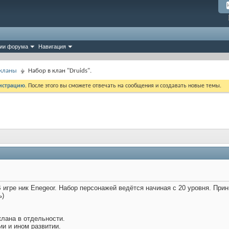
ии форума
Навигация
 кланы
Набор в клан "Druids".
истрацию
. После этого вы сможете отвечать на сообщения и создавать новые темы.
В игре ник Enegeor. Набор персонажей ведётся начиная с 20 уровня. Пр
ь)
клана в отдельности.
и и ином развитии.