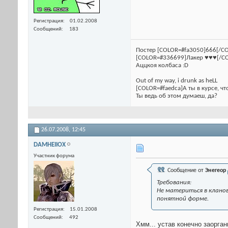
Регистрация
01.02.2008
Сообщений
183
Постер [COLOR=#fa3050]666[/CO
[COLOR=#336699]Лакер ♥♥♥[/C
Аццкоя колбаса :D
Out of my way, i drunk as heLL
[COLOR=#faedca]А ты в курсе, чт
Ты ведь об этом думаеш, да?
26.07.2008,
12:45
DAMHEIIOX
Участник форума
Сообщение от
Энегеор
Требования:
Не материться в кланов
понятной форме.
Регистрация
15.01.2008
Сообщений
492
Хмм... устав конечно заорган