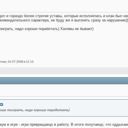
дел и гораздо более строгие уставы, которые исполнялись и клан был н
комендательного характера, не буду же я выгонять сразу за нарушение)))
оиграть, надо хорошо поработать) Халявы не бывает)
еор; 26.07.2008 в
12:13
.
рошо поиграть, надо хорошо поработать)
ум в игре - игра превращаецо в работу. В итоге получаецо, что оддыхае