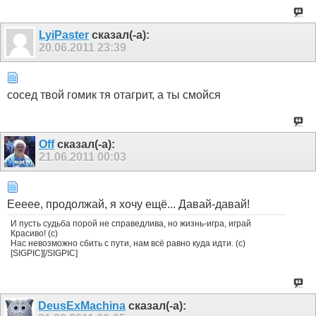
LyiPaster
сказал(-а):
20.06.2011
23:39
сосед твой гомик тя отагрит, а ты смойся
Off
сказал(-а):
21.06.2011
00:03
Еееее, продолжай, я хочу ещё... Давай-давай!
И пусть судьба порой не справедлива, но жизнь-игра, играй
Красиво! (с)
Нас невозможно сбить с пути, нам всё равно куда идти. (с)
[SIGPIC][/SIGPIC]
DeusExMachina
сказал(-а):