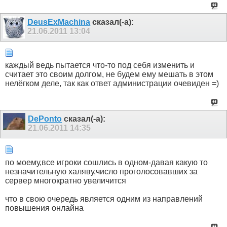
DeusExMachina
сказал(-а):
21.06.2011
13:04
каждый ведь пытается что-то под себя изменить и
считает это своим долгом, не будем ему мешать в этом
нелёгком деле, так как ответ администрации очевиден =)
DePonto
сказал(-а):
21.06.2011
14:35
по моему,все игроки сошлись в одном-давая какую то
незначительную халяву,число проголосовавших за
сервер многократно увеличится
что в свою очередь является одним из направлений
повышения онлайна