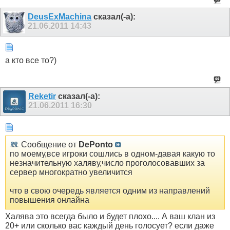
DeusExMachina
сказал(-а):
21.06.2011
14:43
а кто все то?)
Reketir
сказал(-а):
21.06.2011
16:30
Сообщение от
DePonto
по моему,все игроки сошлись в одном-давая какую то
незначительную халяву,число проголосовавших за
сервер многократно увеличится
что в свою очередь является одним из направлений
повышения онлайна
Халява это всегда было и будет плохо.... А ваш клан из
20+ или сколько вас каждый день голосует? если даже