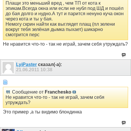
Плащи это меньший вред , чем ТП от кота к
эпикам.Всегда окна или если не нубл под ШД и пошёл
до бая долго и нудно.А тут и парится ненуно куча окон
через кота и ты у бая.
Немогу скрин найти как выглядет плащ (пл зелени
вокруг тебя зелёная дымка пыхает) шикарно
смотрится перс
Не нравится что-то - так не играй, зачем себя утруждать?
LyiPaster
сказал(-а):
21.06.2011
10:38
Сообщение от
Franchesko
Не нравится что-то - так не играй, зачем себя
утруждать?
Это пример ,а ты видимо блондинка