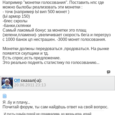
Например "монетки голосования". Поставить нпс где
можно былобы реализовать эти монетки :
- точк (например Ы вип 500 монет )
(Ы армор 150)
-блес скролы
-банки,склянки
Самый лакомый бонус за монетки это плащ
(зелени,пламени)- увеличивает скорость бега и перегруз
с 1000 банок цп нестрашен. -3000 монет голосования.
Монетки должны передоваться ,продоваться. На рынке
появятся скупщики и тд.
Есть спрос,есть предложение.
Это реально поднять статистику по голосованию...
Off
сказал(-а):
20.06.2011
23:13
Я .бу и плачу...
Почитай форум, ты сам найдёшь ответ на свой вопрос.
И пусть судьба порой не справедлива, но жизнь-игра, играй