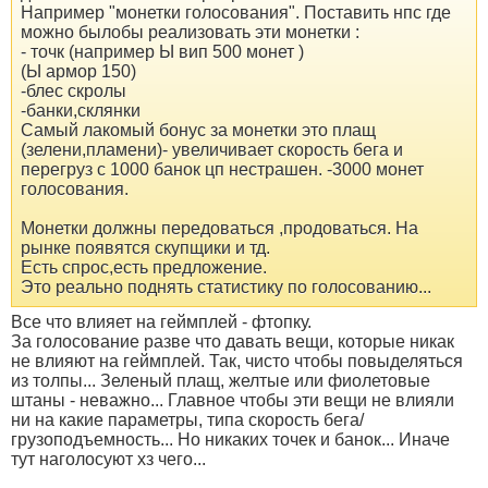
Например "монетки голосования". Поставить нпс где
можно былобы реализовать эти монетки :
- точк (например Ы вип 500 монет )
(Ы армор 150)
-блес скролы
-банки,склянки
Самый лакомый бонус за монетки это плащ
(зелени,пламени)- увеличивает скорость бега и
перегруз с 1000 банок цп нестрашен. -3000 монет
голосования.
Монетки должны передоваться ,продоваться. На
рынке появятся скупщики и тд.
Есть спрос,есть предложение.
Это реально поднять статистику по голосованию...
Все что влияет на геймплей - фтопку.
За голосование разве что давать вещи, которые никак
не влияют на геймплей. Так, чисто чтобы повыделяться
из толпы... Зеленый плащ, желтые или фиолетовые
штаны - неважно... Главное чтобы эти вещи не влияли
ни на какие параметры, типа скорость бега/
грузоподъемность... Но никаких точек и банок... Иначе
тут наголосуют хз чего...