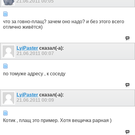
21.06.2011
00:05
что за говно-плащ? зачем оно надо? и без этого всего
отлично живётся)
LyiPaster
сказал(-а):
21.06.2011
00:07
по томуже адресу , к соседу
LyiPaster
сказал(-а):
21.06.2011
00:09
Котик , плащ это пример. Хотя вещичка рарная )