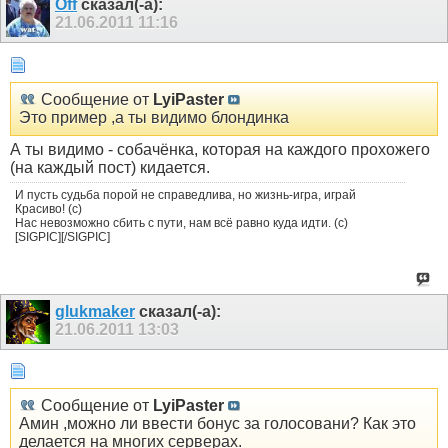
Off
сказал(-а):
21.06.2011
11:16
Сообщение от
LyiPaster
Это пример ,а ты видимо блондинка
А ты видимо - собачёнка, которая на каждого прохожего
(на каждый пост) кидается.
И пусть судьба порой не справедлива, но жизнь-игра, играй
Красиво! (с)
Нас невозможно сбить с пути, нам всё равно куда идти. (с)
[SIGPIC][/SIGPIC]
glukmaker
сказал(-а):
21.06.2011
13:03
Сообщение от
LyiPaster
Амин ,можно ли ввести бонус за голосовани? Как это
делается на многих серверах.