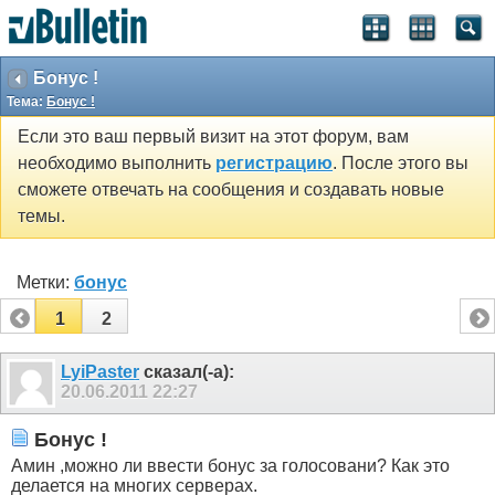
Бонус !
Тема:
Бонус !
Если это ваш первый визит на этот форум, вам
необходимо выполнить
регистрацию
. После этого вы
сможете отвечать на сообщения и создавать новые
темы.
Метки:
бонус
1
2
LyiPaster
сказал(-а):
20.06.2011
22:27
Бонус !
Амин ,можно ли ввести бонус за голосовани? Как это
делается на многих серверах.