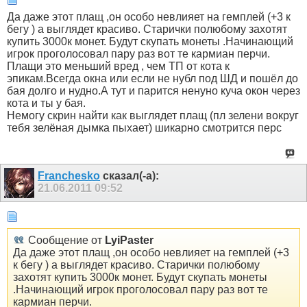
Да даже этот плащ ,он особо невлияет на гемплей (+3 к
бегу ) а выглядет красиво. Старички полюбому захотят
купить 3000к монет. Будут скупать монеты .Начинающий
игрок проголосовал пару раз вот те кармиан перчи.
Плащи это меньший вред , чем ТП от кота к
эпикам.Всегда окна или если не нубл под ШД и пошёл до
бая долго и нудно.А тут и парится ненуно куча окон через
кота и ты у бая.
Немогу скрин найти как выглядет плащ (пл зелени вокруг
тебя зелёная дымка пыхает) шикарно смотрится перс
Franchesko
сказал(-а):
21.06.2011
09:52
Сообщение от
LyiPaster
Да даже этот плащ ,он особо невлияет на гемплей (+3
к бегу ) а выглядет красиво. Старички полюбому
захотят купить 3000к монет. Будут скупать монеты
.Начинающий игрок проголосовал пару раз вот те
кармиан перчи.