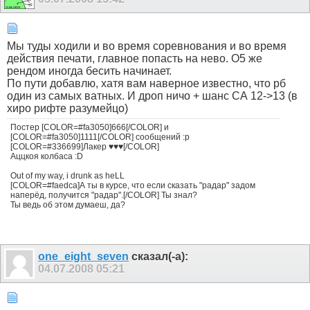
Мы туды ходили и во время соревнования и во время
действия печати, главное попасть на нево. О5 же
рендом иногда бесить начинает.
По пути добавлю, хатя вам наверное известно, что рб
один из самых ватных. И дроп ничо + шанс СА 12->13 (в
хиро рифте разумейцо)
Постер [COLOR=#fa3050]666[/COLOR] и
[COLOR=#fa3050]1111[/COLOR] сообщений :p
[COLOR=#336699]Лакер ♥♥♥[/COLOR]
Аццкоя колбаса :D
Out of my way, i drunk as heLL
[COLOR=#faedca]А ты в курсе, что если сказать "радар" задом
наперёд, получится "радар".[/COLOR] Ты знал?
Ты ведь об этом думаеш, да?
one_eight_seven
сказал(-а):
04.07.2008
05:21