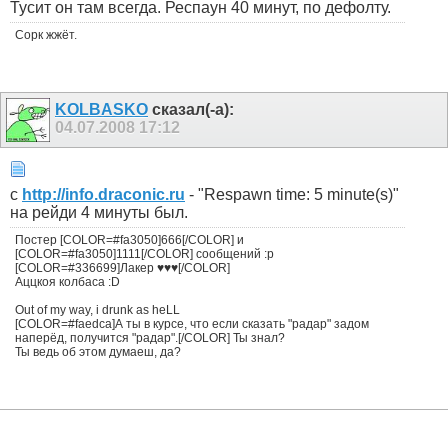
Тусит он там всегда. Респаун 40 минут, по дефолту.
Сорк жжёт.
KOLBASKO
сказал(-а):
04.07.2008
17:12
c
http://info.draconic.ru
- "Respawn time: 5 minute(s)"
на рейди 4 минуты был.
Постер [COLOR=#fa3050]666[/COLOR] и
[COLOR=#fa3050]1111[/COLOR] сообщений :p
[COLOR=#336699]Лакер ♥♥♥[/COLOR]
Аццкоя колбаса :D
Out of my way, i drunk as heLL
[COLOR=#faedca]А ты в курсе, что если сказать "радар" задом
наперёд, получится "радар".[/COLOR] Ты знал?
Ты ведь об этом думаеш, да?