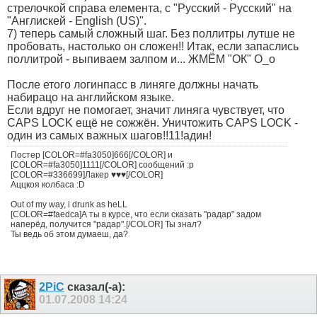
стрелочкой справа елемента, с "Русский - Русский" на
"Англискей - English (US)".
7) теперь самый сложный шаг. Без поллитры лутше не
пробовать, настолько он сложен!! Итак, если запаслись
поллитрой - выпиваем залпом и... ЖМЁМ "ОК" О_о
После етого логинпасс в линяге должны начать
набирацо на английском языке.
Если вдруг не помогает, значит линяга чувствует, что
CAPS LOCK ещё не сожжён. Уничтожить CAPS LOCK -
один из самых важных шагов!!11!адин!
Постер [COLOR=#fa3050]666[/COLOR] и
[COLOR=#fa3050]1111[/COLOR] сообщений :p
[COLOR=#336699]Лакер ♥♥♥[/COLOR]
Аццкоя колбаса :D
Out of my way, i drunk as heLL
[COLOR=#faedca]А ты в курсе, что если сказать "радар" задом
наперёд, получится "радар".[/COLOR] Ты знал?
Ты ведь об этом думаеш, да?
2PiC
сказал(-а):
01.07.2008
14:24