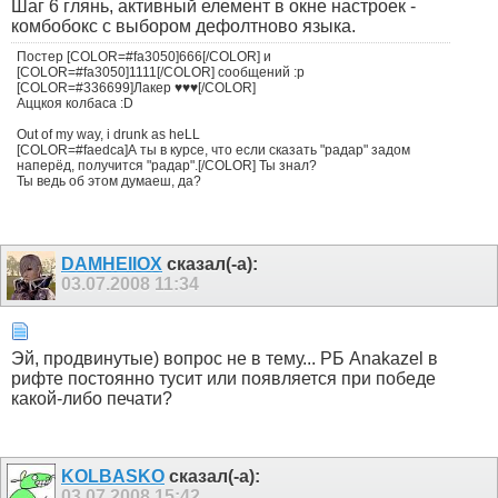
Шаг 6 глянь, активный елемент в окне настроек -
комбобокс с выбором дефолтново языка.
Постер [COLOR=#fa3050]666[/COLOR] и
[COLOR=#fa3050]1111[/COLOR] сообщений :p
[COLOR=#336699]Лакер ♥♥♥[/COLOR]
Аццкоя колбаса :D
Out of my way, i drunk as heLL
[COLOR=#faedca]А ты в курсе, что если сказать "радар" задом
наперёд, получится "радар".[/COLOR] Ты знал?
Ты ведь об этом думаеш, да?
DAMHEIIOX
сказал(-а):
03.07.2008
11:34
Эй, продвинутые) вопрос не в тему... РБ Anakazel в
рифте постоянно тусит или появляется при победе
какой-либо печати?
KOLBASKO
сказал(-а):
03.07.2008
15:42