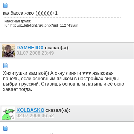
калбасса жжот)))))))))))+1
классная груля:
[url]http://s1.bitefight.ru/c.php?uid=112743[/url]
DAMHEIIOX
сказал(-а):
01.07.2008
23:49
Хихитушки вам всё)) А окну линяги ♥♥♥ языковая
панель, если основным языком в настройках винды
выбран русский. Ставишь основным латынь и её окно
хавает тогда.
KOLBASKO
сказал(-а):
02.07.2008
06:52