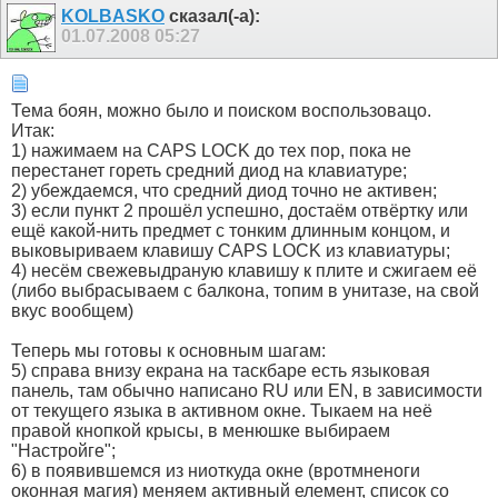
KOLBASKO
сказал(-а):
01.07.2008
05:27
Тема боян, можно было и поиском воспользовацо.
Итак:
1) нажимаем на CAPS LOCK до тех пор, пока не
перестанет гореть средний диод на клавиатуре;
2) убеждаемся, что средний диод точно не активен;
3) если пункт 2 прошёл успешно, достаём отвёртку или
ещё какой-нить предмет с тонким длинным концом, и
выковыриваем клавишу CAPS LOCK из клавиатуры;
4) несём свежевыдраную клавишу к плите и сжигаем её
(либо выбрасываем с балкона, топим в унитазе, на свой
вкус вообщем)
Теперь мы готовы к основным шагам:
5) справа внизу екрана на таскбаре есть языковая
панель, там обычно написано RU или EN, в зависимости
от текущего языка в активном окне. Тыкаем на неё
правой кнопкой крысы, в менюшке выбираем
"Настройге";
6) в появившемся из ниоткуда окне (вротмненоги
оконная магия) меняем активный елемент, список со