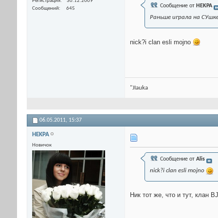
Регистрация
30.12.2009
Сообщение от
HEKPA
Сообщений
645
Раньше играла на СУшке
nick?i clan esli mojno
"JIauka
06.05.2011,
15:37
HEKPA
Новичок
Сообщение от
Alis
nick?i clan esli mojno
Ник тот же, что и тут, клан B