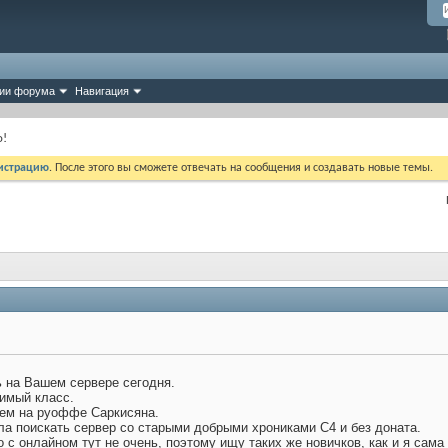
ии форума
Навигация
о!
истрацию
. После этого вы сможете отвечать на сообщения и создавать новые темы.
ь на Вашем сервере сегодня.
бимый класс.
тем на руоффе Саркисяна.
а поискать сервер со старыми добрыми хрониками С4 и без доната.
о с онлайном тут не очень, поэтому ищу таких же новичков, как и я сама