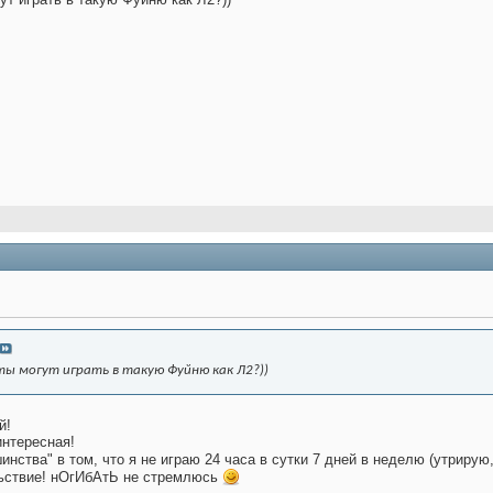
ты могут играть в такую Фуйню как Л2?))
й!
интересная!
нства" в том, что я не играю 24 часа в сутки 7 дней в неделю (утрирую
ольствие! нОгИбАтЬ не стремлюсь