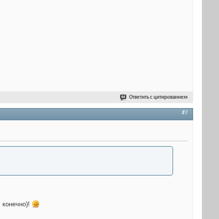
Ответить с цитированием
#7
, конечно)!