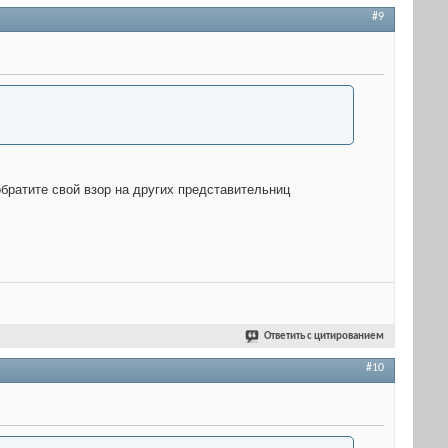
#9
обратите свой взор на других представительниц
Ответить с цитированием
#10