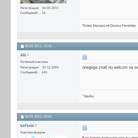
Регистрация
06.05.2011
Сообщений
16
Timeo Donaos et Donna Ferentes
06.05.2011,
15:45
Alis
Почётный участник
onegoga znal) nu welcom na se
Регистрация
30.12.2009
Сообщений
645
"JIauka
06.05.2011,
20:41
IceFenix
Участник форума
Как такие девушки как ты мог