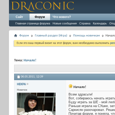
Сайт
Форум
Что нового?
Главная страница форума
Новые сообщения
Справка
Календарь
Опц
Форум
Главный раздел (Игра)
Помощь новичкам
Начал
Если это ваш первый визит на этот форум, вам необходимо выполнить
рег
Тема:
Начало!
06.05.2011,
12:39
HEKPA
Начало!
Новичок
Всем здрасьти!
Вот, собираюсь начать играт
Буду играть за ШЕ - мой лю
Раньше играла на СУшке, за
Саркисян разочаровал. Решил
Почитав форум, я поняла, чт