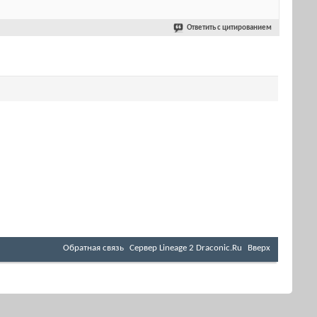
Ответить с цитированием
Обратная связь
Cервер Lineage 2 Draconic.Ru
Вверх