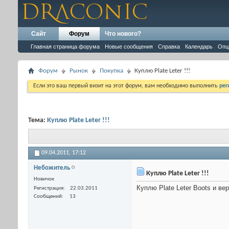
Сайт
Форум
Что нового?
Главная страница форума
Новые сообщения
Справка
Календарь
Опц
Форум
Рынок
Покупка
Куплю Plate Leter !!!
Если это ваш первый визит на этот форум, вам необходимо выполнить
рег
Тема:
Куплю Plate Leter !!!
09.04.2011,
17:12
Небожитель
Куплю Plate Leter !!!
Новичок
Куплю Plate Leter Boots и ве
Регистрация
22.03.2011
Сообщений
13