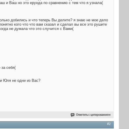
аш и Ваш но это ерунда по сравнению с тем что я узнала(
олько добились и что теперь Вы делите? я знаю не мое дело
епонятно кого что что вам сказал и сделал вы все это рушите
когда не думала что это случится с Вами(
 за себя(
 и Юля не одни из Вас?
Ответить с цитированием
#2