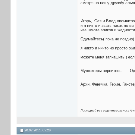
смотря на нашу дружбу альян
Игорь, Юля и Влад опомнитес
и я никто и звать никак но в
иза шмота эпиков и жадности
Одумайтесь( пока не поздно(
я никто и ничто но просто об
можете меня запкашить ) если
Мушкетеры вернитесь ..... Оди
Архи, Феничка, Герин, Гансте
Последний раз редактировалось Arne
20.02.2011,
05:28