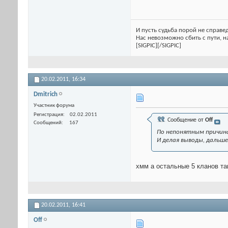
И пусть судьба порой не справед
Нас невозможно сбить с пути, на
[SIGPIC][/SIGPIC]
20.02.2011,
16:34
Dmitrich
Участник форума
Регистрация
02.02.2011
Сообщение от
Off
Сообщений
167
По непонятным причинам
И делая выводы, дальше
хмм а остальные 5 кланов та
20.02.2011,
16:41
Off