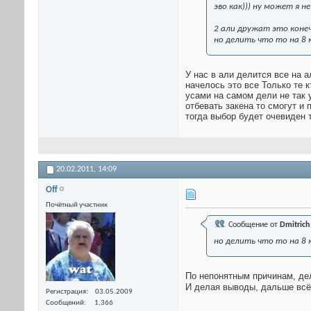
эво как))) ну может я н
2 али дружат это конеч
но делить что то на 8
У нас в али делится все на 
начелось это все Только те 
усами на самом дели не так у
отбевать закена то смогут и
тогда выбор будет очевиден те
20.02.2011,
14:09
Off
Почётный участник
Сообщение от
Dmitrich
но делить что то на 8
По непонятным причинам, дел
И делая выводы, дальше всё
Регистрация
03.05.2009
Сообщений
1,366