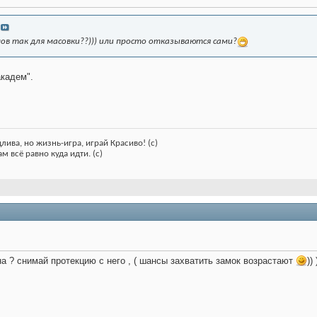
ов так для масовки??))) или просто отказываются сами?
академ".
лива, но жизнь-игра, играй Красиво! (с)
м всё равно куда идти. (с)
а ? снимай протекцию с него , ( шансы захватить замок возрастают
)) 