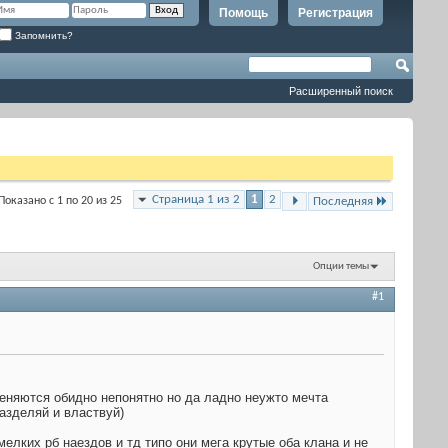
Помощь
Регистрация
Запомнить?
Расширенный поиск
Страница 1 из 2
1
2
Показано с 1 по 20 из 25
Последняя
Опции темы
#1
еняются обидно непонятно но да ладно неужто мечта
азделяй и властвуй)
лких рб наездов и тд типо они мега крутые оба клана и не