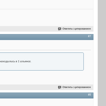
Ответить с цитированием
#7
аходились в 1 альянсе.
Ответить с цитированием
#8