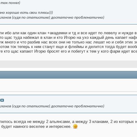
е так понял)
но хорошо есть свои плюсы)))
 кланов (судя по статистике) достаточно проблематично)
али ибо али как один клан +академки и тд и все идет по левелу и нужде 
кто щас туда набежал в клан и кто Игорю на ухо каждый день капает наф
ж много и что разбив нас всех они не только нас лешат но и себя этих 
 потом ток теперь к ним станут еще и флеймы и делится тогда будет вооб
 кто щас капают Игорю бросят его и побегут к тем у кого фарм идет всего
 кланов (судя по статистике) достаточно проблематично)
илось всегда не между 2 альянсами, а между 3 кланами, 2 из которых 
 будет намного веселее и интереснее.