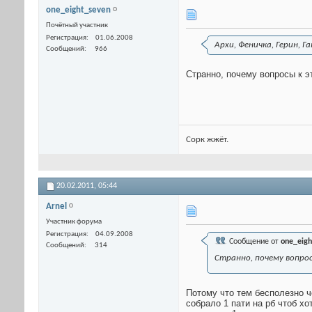
one_eight_seven
Почётный участник
Регистрация
01.06.2008
Архи, Феничка, Герин, Г
Сообщений
966
Странно, почему вопросы к э
Сорк жжёт.
20.02.2011,
05:44
Arnel
Участник форума
Регистрация
04.09.2008
Сообщение от
one_eigh
Сообщений
314
Странно, почему вопрос
Потому что тем бесполезно ч
собрало 1 пати на рб чтоб хо