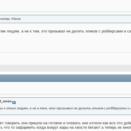
анстер, Маня
тим людям, а не к тем, кто призывал не делить эпиков с робберсами и с
t_seven
ы к этим людям, а не к тем, кто призывал не делить эпиков с робберсами и
ет говорить они пришли на готовое и плевать они хотели как все это до
ть что то зафармить когда вокруг вары на хвосте бегают а теперь их мног