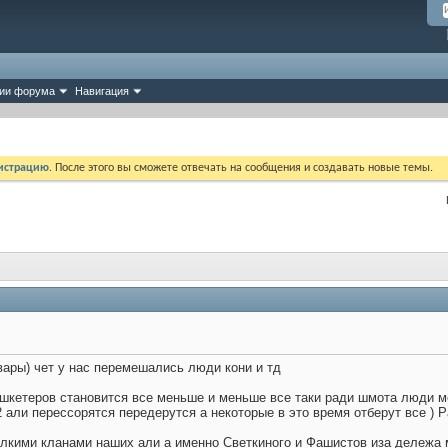
ии форума
Навигация
истрацию
. После этого вы сможете отвечать на сообщения и создавать новые темы.
вары) чет у нас перемешались люди кони и тд
ушкетеров становится все меньше и меньше все таки ради шмота люди м
 али перессорятся передерутся а некоторые в это время отберут все ) Р
лкими кланами наших али а именно Светкиного и Фашистов иза дележа ме