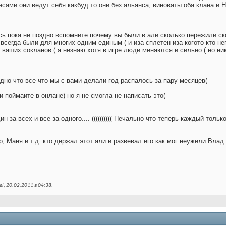
сами они ведут себя какбуд то они без альянса, виноваты оба клана и Н
ь пока не поздно вспомните почему вы были в али сколько пережили ск
ы всегда были для многих одним единым ( и иза сплетен иза когото кто н
 ваших сокланов ( я незнаю хотя в игре люди меняются и сильно ( но ни
идно что все что мы с вами делали год распалось за пару месяцев(
 поймаите в онлане) но я не смогла не написать это(
н за всех и все за одного.... (((((((((( Печально что теперь каждый только
р, Маня и т.д. кто держал этот али и развевал его как мог неужели Влад
l; 20.02.2011 в
04:38
.