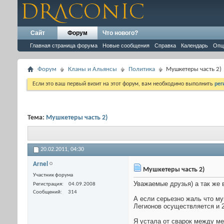
Сайт
Форум
Что нового?
Главная страница форума
Новые сообщения
Справка
Календарь
Опц
Форум
Кланы и Альянсы
Политика
Мушкетеры часть 2)
Если это ваш первый визит на этот форум, вам необходимо выполнить
рег
Тема:
Мушкетеры часть 2)
20.02.2011,
04:30
Arnel
Мушкетеры часть 2)
Участник форума
Уважаемые друзья) а так же 
Регистрация
04.09.2008
Сообщений
314
А если серьезно жаль что м
Легионов осуществляется и 2
Я устала от сварок между ме