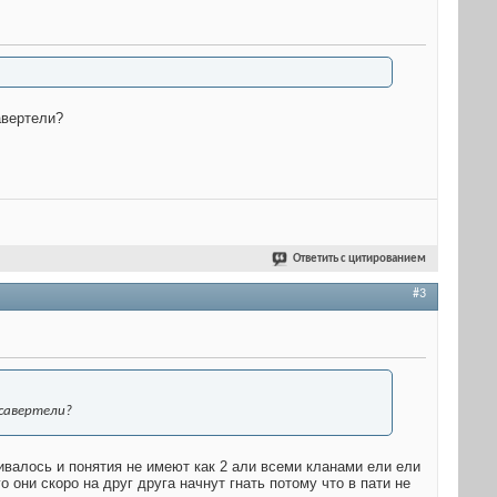
авертели?
Ответить с цитированием
#3
 савертели?
бивалось и понятия не имеют как 2 али всеми кланами ели ели
о они скоро на друг друга начнут гнать потому что в пати не