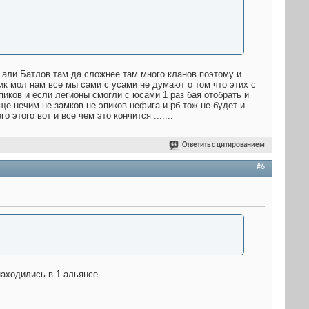
в али Батлов там да сложнее там много кланов поэтому и
ик мол нам все мы сами с усами не думают о том что этих с
эпиков и если легионы смогли с юсами 1 раз бая отобрать и
ще нечим не замков не эпиков нефига и рб тож не будет и
 этого вот и все чем это кончится .......
Ответить с цитированием
#6
находились в 1 альянсе.