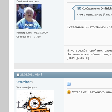
Почётный участник
Сообщение от
Dmitrich
хмм а остальные 5 клан
Остальные 5 - это твинки и "
Регистрация
03.05.2009
Сообщений
1,366
И пусть судьба порой не справед
Нас невозможно сбить с пути, на
[SIGPIC][/SIGPIC]
21.02.2011,
08:46
UrsaMinor
Участник форума
Устала от Светкеного клан