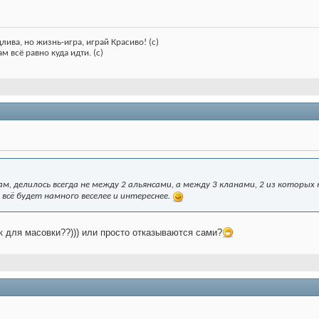
лива, но жизнь-игра, играй Красиво! (с)
м всё равно куда идти. (с)
, делилось всегда не между 2 альянсами, а между 3 кланами, 2 из которых н
 всё будет намного веселее и интереснее.
к для масовки??))) или просто отказываются сами?