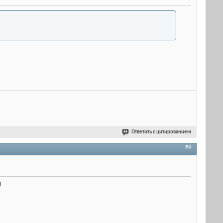
Ответить с цитированием
#9
)