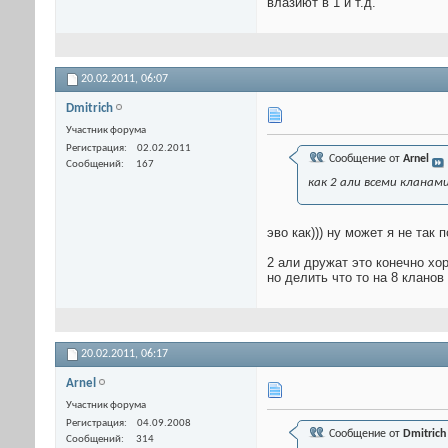
влазиют в 1 и т.д.
20.02.2011,
06:07
Dmitrich
Участник форума
Регистрация
02.02.2011
Сообщение от
Arnel
Сообщений
167
как 2 али всеми кланами
эво как))) ну может я не так 
2 али дружат это конечно хо
но делить что то на 8 кланов
20.02.2011,
06:17
Arnel
Участник форума
Регистрация
04.09.2008
Сообщение от
Dmitrich
Сообщений
314