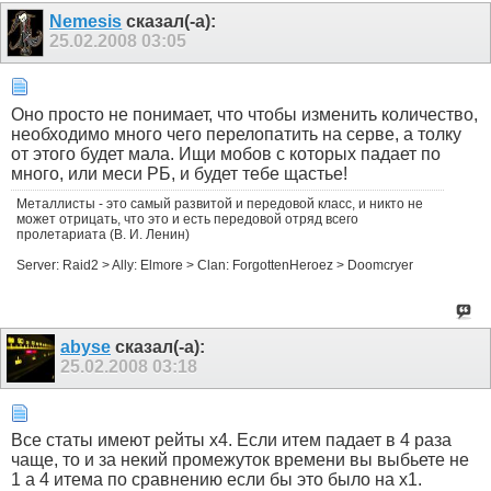
Nemesis
сказал(-а):
25.02.2008
03:05
Оно просто не понимает, что чтобы изменить количество,
необходимо много чего перелопатить на серве, а толку
от этого будет мала. Ищи мобов с которых падает по
много, или меси РБ, и будет тебе щастье!
Металлисты - это самый развитой и передовой класс, и никто не
может отрицать, что это и есть передовой отряд всего
пролетариата (В. И. Ленин)
Server: Raid2 > Ally: Elmore > Clan: ForgottenHeroez > Doomcryer
abyse
сказал(-а):
25.02.2008
03:18
Все статы имеют рейты x4. Если итем падает в 4 раза
чаще, то и за некий промежуток времени вы выбьете не
1 а 4 итема по сравнению если бы это было на х1.