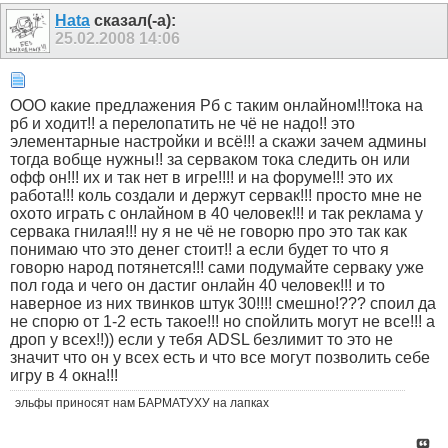
Hata
сказал(-а):
25.02.2008
14:06
ООО какие предлажения Рб с таким онлайном!!!тока на
рб и ходит!! а перелопатить не чё не надо!! это
элементарные настройки и всё!!! а скажи зачем админы
тогда вобще нужны!! за серваком тока следить он или
офф он!!! их и так нет в игре!!!! и на форуме!!! это их
работа!!! коль создали и держут сервак!!! просто мне не
охото играть с онлайном в 40 человек!!! и так реклама у
сервака гнилая!!! ну я не чё не говорю про это так как
понимаю что это денег стоит!! а если будет то что я
говорю народ потянется!!! сами подумайте серваку уже
пол года и чего он дастиг онлайн 40 человек!!! и то
наверное из них твинков штук 30!!!! смешно!??? споил да
не спорю от 1-2 есть такое!!! но спойлить могут не все!!! а
дроп у всех!!)) если у тебя ADSL безлимит то это не
значит что он у всех есть и что все могут позволить себе
игру в 4 окна!!!
эльфы приносят нам БАРМАТУХУ на лапках