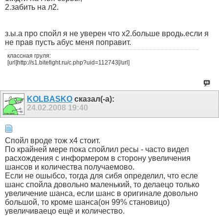
2.забить на л2.
з.ы.а про спойл я не уверен что х2.больше вродь.если я
не прав пусть абус меня поправит.
классная груля:
[url]http://s1.bitefight.ru/c.php?uid=112743[/url]
KOLBASKO
сказал(-а):
24.02.2008
19:40
Спойл вроде тож х4 стоит.
По крайней мере пока спойлил ресы - часто видел
расхождения с информером в сторону увеличения
шансов и количества получаемово.
Если не ошыбсо, тогда для сибя определил, что есле
шанс спойла довольно маленький, то делаецо только
увеличение шанса, если шанс в оригинале довольно
большой, то кроме шанса(он 99% становицо)
увеличиваецо ещё и количество.