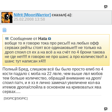
Nifrit [MoonWarrior]
сказал(-а):
25.02.2008
13:58
Сообщение от
Hata
вобще то я говорю тока про ресы!!! на любых офф
сервакх рейты стоят все одинаковые!!! не только на
дроп споил сп ех а на всё а на счёт по 4 брони такова
не где нет!!!! я говорю не про шанс а про количество!! а
шанс тут написан х4!!!
Полный Бред, слишком всё бы было просто елиб по 4
кости падало с моба на 22 лвле, чем выше лвл мобов
тем больше количество, обращай внимание на дроп/
споил патч, и я хз я лично замечал увеличене кол-ва
итемов дропа/спойла в основном на кривоватых ява
сервах.....
[SIGPIC][/SIGPIC]