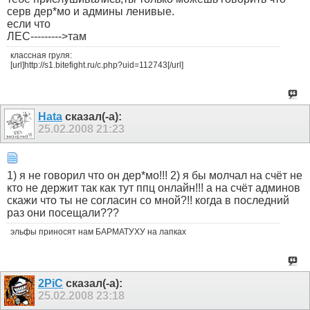
серв дер*мо и админы ленивые.
если что
ЛЕС--------->там
классная груля:
[url]http://s1.bitefight.ru/c.php?uid=112743[/url]
Hata
сказал(-а):
25.02.2008
21:23
1) я не говорил что он дер*мо!!! 2) я бы молчал на счёт не
кто не держит так как тут ппц онлайн!!! а на счёт админов
скажи что ты не согласин со мной?!! когда в последний
раз они посещали???
эльфы приносят нам БАРМАТУХУ на лапках
2PiC
сказал(-а):
25.02.2008
23:18