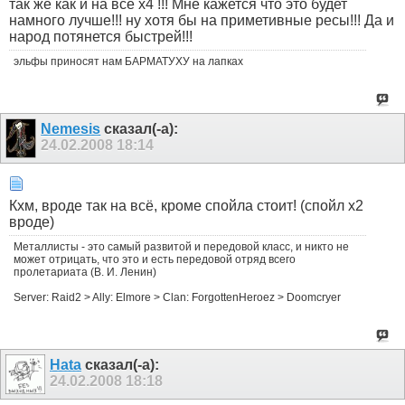
так же как и на всё х4 !!! Мне кажется что это будет
намного лучше!!! ну хотя бы на приметивные ресы!!! Да и
народ потянется быстрей!!!
эльфы приносят нам БАРМАТУХУ на лапках
Nemesis
сказал(-а):
24.02.2008
18:14
Кхм, вроде так на всё, кроме спойла стоит! (спойл х2
вроде)
Металлисты - это самый развитой и передовой класс, и никто не
может отрицать, что это и есть передовой отряд всего
пролетариата (В. И. Ленин)
Server: Raid2 > Ally: Elmore > Clan: ForgottenHeroez > Doomcryer
Hata
сказал(-а):
24.02.2008
18:18