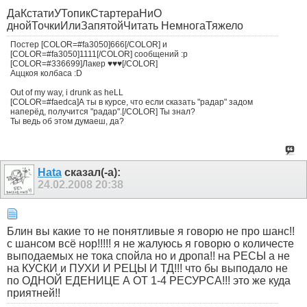
ДаКстатиУТопикСтартераНиО
днойТочкиИлиЗапятойЧитать НемногаТяжело
Постер [COLOR=#fa3050]666[/COLOR] и
[COLOR=#fa3050]1111[/COLOR] сообщений :p
[COLOR=#336699]Лакер ♥♥♥[/COLOR]
Аццкоя колбаса :D
Out of my way, i drunk as heLL
[COLOR=#faedca]А ты в курсе, что если сказать "радар" задом
наперёд, получится "радар".[/COLOR] Ты знал?
Ты ведь об этом думаеш, да?
Hata
сказал(-а):
24.02.2008
20:38
Блин вы какие то не понятливые я говорю не про шанс!!
с шансом всё нор!!!!! я не жалуюсь я говорю о количесте
выподаемых не тока спойла но и дропа!! на РЕСЫ а не
на КУСКИ и ПУХИ И РЕЦЫ И ТД!!! что бы выподало не
по ОДНОЙ ЕДЕНИЦЕ А ОТ 1-4 РЕСУРСА!!! это же куда
приятней!!