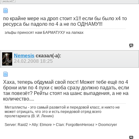
по крайне мере на дроп стоит х1!! если бы было х4 то
ресурса бы падоло по 4 а не по ОДНАМУ!!!
эльфы приносят нам БАРМАТУХУ на лапках
Nemesis
сказал(-а):
24.02.2008
18:25
Хаха, теперь обдумай свой пост! Может тебе ещё по 4
брони или по 4 пухи с моба сразу должно падать, если
так повезёт? Рейты стоят на шанс выпадения, а не на
количество....
Металлисты - это самый развитой и передовой класс, и никто не
может отрицать, что это и есть передовой отряд всего
пролетариата (В. И. Ленин)
Server: Raid2 > Ally: Elmore > Clan: ForgottenHeroez > Doomcryer