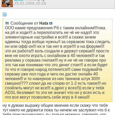
25.02.2008
20:58
Сообщение от
Hata
ООО какие предлажения Рб с таким онлайном!!!тока
на рб и ходит!! а перелопатить не чё не надо!! это
элементарные настройки и всё!!! а скажи зачем
админы тогда вобще нужны!! за серваком тока следить
он или офф он!!! их и так нет в игре!!!! и на форуме!!!
это их работа!!! коль создали и держут сервак!!! просто
мне не охото играть с онлайном в 40 человек!!! и так
реклама у сервака гнилая!!! ну я не чё не говорю про
это так как понимаю что это денег стоит!! а если будет
то что я говорю народ потянется!!! сами подумайте
серваку уже пол года и чего он дастиг онлайн 40
человек!!! и то наверное из них твинков штук 30!!!!
смешно!??? споил да не спорю от 1-2 есть такое!!! но
спойлить могут не все!!! а дроп у всех!!)) если у тебя
ADSL безлимит то это не значит что он у всех есть и
что все могут позволить себе игру в 4 окна!!!
ну я думаю выражу общее мнение если скажу что тебя
тут никто не держит.и пока ты ничем не заслужил что б к
тебе прислушивались,ты только можешь говорить что