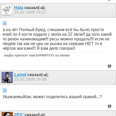
Hata
сказал(-а):
25.02.2008
14:17
а на чёт Полный Бред, слишком всё бы было просто
елиб по 4 кости падало с моба на 22 лвле!! да хоть какой
то ризон начинающим!!! ресы можно продать!!!! если не
людям так как не цен не рынка на серваке НЕТ то в
чёртов магазин!!! Я вам дело говорю!!
эльфы приносят нам БАРМАТУХУ на лапках
Larmil
сказал(-а):
25.02.2008
19:06
Уважаемый/ая, может поделитесь вашей травой...?
2PiC
сказал(-а):