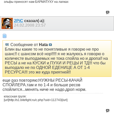
эльфы приносят нам БАРМАТУХУ на лапках
2PiC
сказал(-а):
24.02.2008
23:57
Сообщение от
Hata
Блин вы какие то не понятливые я говорю не про
шанс!! с шансом всё нор!!!!! я не жалуюсь я говорю о
количесте выподаемых не тока спойла но и дропа!! на
РЕСЫ а не на КУСКИ и ПУХИ И РЕЦЫ И ТД!!! что бы
выподало не по ОДНОЙ ЕДЕНИЦЕ А ОТ 1-4
РЕСУРСА!!! это же куда приятней!!
еще раз повторяю:НУЖНЫ РЕСЫ-КАЧАЙ
СПОЙЛЕРА.там и по 1-4 и больше ресов
спойлится...менять ниче не надо.дроп норм.
классная груля:
[url]http://s1.bitefight.ru/c.php?uid=112743[/url]