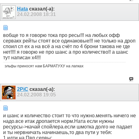
Hata
сказал(-а):
24.02.2008
18:31
вобще то я говорю тока про ресы!!! на любых офф
сервакх рейты стоят все одинаковые!!! не только на дроп
споил сп ех а на всё а на счёт по 4 брони такова не где
нет!!!! я говорю не про шанс а про количество!! а шанс
тут написан х4!!!
эльфы приносят нам БАРМАТУХУ на лапках
2PiC
сказал(-а):
24.02.2008
19:05
и шанс и количество стоит то что нужно.менять ничего не
надо.все итак дропается норм.Ната если нужны
ресурсы->качай спойлера.если шмотка долго не падает
и ты нервничать начинаешь,то два пути у тебя:
1.идти на Пвп сервы;