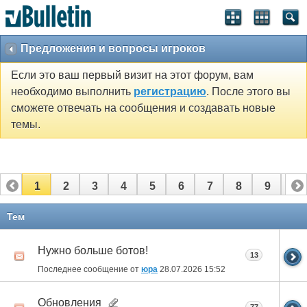
Предложения и вопросы игроков
Если это ваш первый визит на этот форум, вам
необходимо выполнить
регистрацию
. После этого вы
сможете отвечать на сообщения и создавать новые
темы.
1
2
3
4
5
6
7
8
9
10
11
12
13
14
15
16
17
Тем
Нужно больше ботов!
13
Последнее сообщение от
юра
28.07.2026
15:52
Обновления