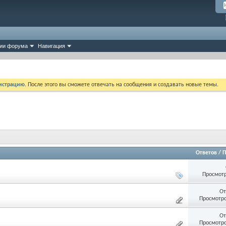
ии форума
Навигация
истрацию
. После этого вы сможете отвечать на сообщения и создавать новые темы.
Ответов
/
П
Просмотр
От
Просмотро
От
Просмотро