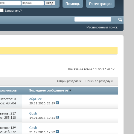
Помощь
Регистрация
Запомнить?
Расширенный поиск
Показаны темы с 1 по 17 из 17
Опции раздела
Поиск по разделу
росмотров
Последнее сообщение от
Ответов: 3
o6pa3ec
ов: 48,904
25.11.2020,
21:59
ветов: 217
Gash
в: 255,110
14.01.2017,
10:31
ветов: 139
Gash
в: 318,572
21.12.2016,
17:22