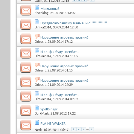
Gash
, 01.11.2015 12:18
Маммоны!
Elvenking
, 21.07.2015 13:09
Предлагаю вашему вниманию!!!!!!!!!!!!!!
Dimka2014
, 30.09.2014 12:30
Нарушение игровых правил!
Odessit
, 28.09.2014 17:12
И эльфы буду нагибать.
Dimka2014
, 19.09.2014 11:05
Нарушение игровых правил!
Odessit
, 25.09.2014 01:15
Нарушение игровых правил!
Odessit
, 21.09.2014 22:39
И эльфы буду нагибать
Dimka2014
, 19.09.2014 09:32
SpellSinger
DarkMark
, 21.09.2012 19:22
PLAINS WALKER
...
1
2
3
5
Nerk
, 16.05.2011 06:17