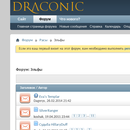
Сайт
Форум
Что нового?
Главная страница форума
Новые сообщения
Справка
Календарь
Опц
Форум
Расы
Эльфы
Если это ваш первый визит на этот форум, вам необходимо выполнить
рег
Форум:
Эльфы
Заголовок
/
Автор
Eva's Templar
Dagerys
, 26.02.2014 21:42
SilverRanger
...
1
2
3
11
koshak
, 19.04.2011 23:44
Судьба HillaryDuff
...
1
2
3
7