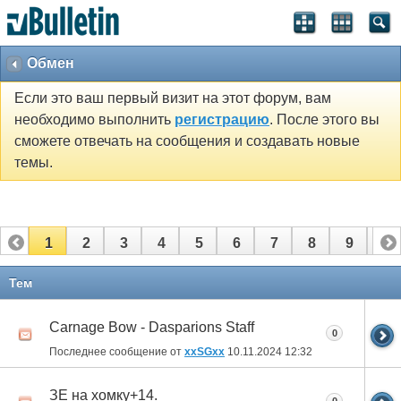
Обмен
Если это ваш первый визит на этот форум, вам
необходимо выполнить
регистрацию
. После этого вы
сможете отвечать на сообщения и создавать новые
темы.
1
2
3
4
5
6
7
8
9
10
11
12
13
14
15
16
17
Тем
Carnage Bow - Dasparions Staff
0
Последнее сообщение от
xxSGxx
10.11.2024
12:32
ЗЕ на хомку+14.