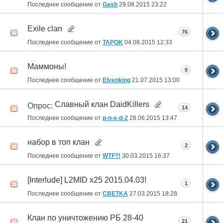
Последнее сообщение от
Gash
29.08.2015
23:22
Exile clan
76
Последнее сообщение от
TAPOK
04.08.2015
12:33
Маммоны!
0
Последнее сообщение от
Elvenking
21.07.2015
13:00
Славный клан DaidKillers
Опрос:
14
Последнее сообщение от
p-n-x-d-2
28.06.2015
13:47
набор в топ клан
2
Последнее сообщение от
WTF?!
30.03.2015
16:37
[Interlude] L2MID x25 2015.04.03!
1
Последнее сообщение от
CBETKA
27.03.2015
18:28
Клан по уничтожению РБ 28-40
21