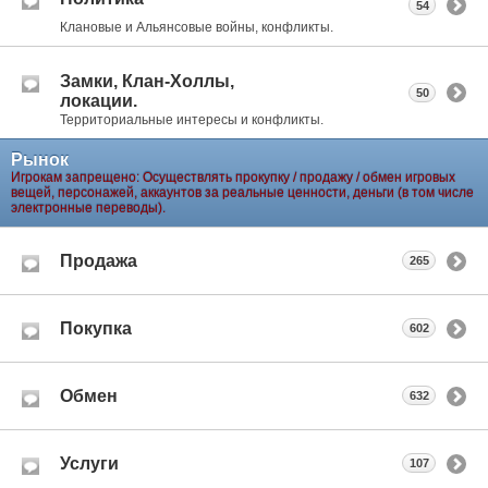
54
Клановые и Альянсовые войны, конфликты.
Замки, Клан-Холлы,
50
локации.
Территориальные интересы и конфликты.
Рынок
Игрокам запрещено: Осуществлять прокупку / продажу / обмен игровых
вещей, персонажей, аккаунтов за реальные ценности, деньги (в том числе
электронные переводы).
Продажа
265
Покупка
602
Обмен
632
Услуги
107