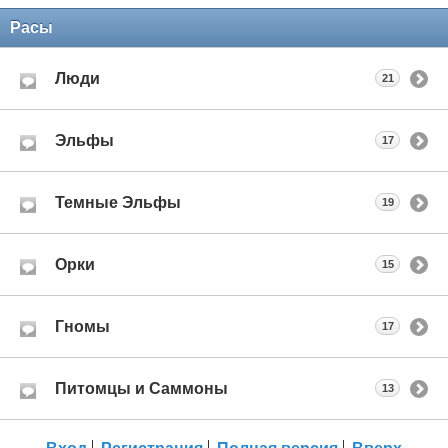
Расы
Люди
21
Эльфы
17
Темные Эльфы
19
Орки
15
Гномы
17
Питомцы и Саммоны
13