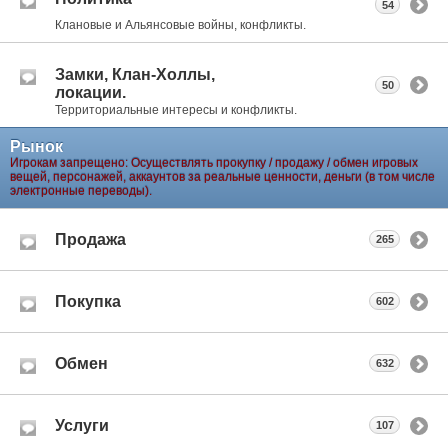
54
Клановые и Альянсовые войны, конфликты.
Замки, Клан-Холлы,
50
локации.
Территориальные интересы и конфликты.
Рынок
Игрокам запрещено: Осуществлять прокупку / продажу / обмен игровых
вещей, персонажей, аккаунтов за реальные ценности, деньги (в том числе
электронные переводы).
Продажа
265
Покупка
602
Обмен
632
Услуги
107