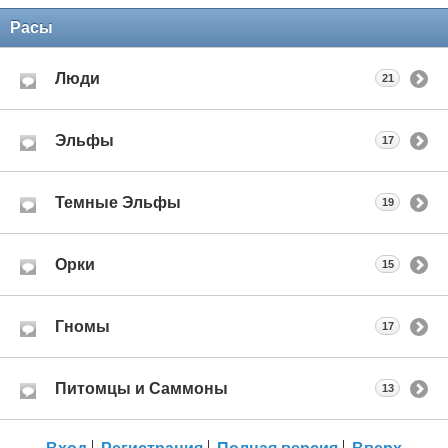
Расы
Люди
21
Эльфы
17
Темные Эльфы
19
Орки
15
Гномы
17
Питомцы и Саммоны
13