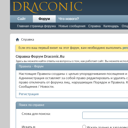
Сайт
Форум
Что нового?
Главная страница форума
Новые сообщения
Справка
Календарь
Опц
Справка
Если это ваш первый визит на этот форум, вам необходимо выполнить
рег
Справка Форум Draconic.Ru
Здесь вы можете найти ответы на вопросы о том, как работает сайт. Вы можете исп
Правила - Форум
Настоящие Правила созданы с целью упорядочивания посещения и 
Администрация оставляет за собой право редактировать и удалять
право отключать от форума лиц, нарушающих Порядок и Правила. К
Сообщения / Новости.
Регистрация
Поиск по справке
Слова для поиска:
Искать в:
Искать только в заголовк