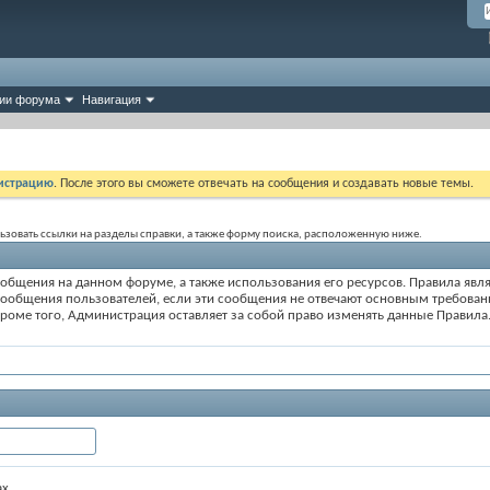
ии форума
Навигация
истрацию
. После этого вы сможете отвечать на сообщения и создавать новые темы.
ользовать ссылки на разделы справки, а также форму поиска, расположенную ниже.
общения на данном форуме, а также использования его ресурсов. Правила яв
 сообщения пользователей, если эти сообщения не отвечают основным требован
роме того, Администрация оставляет за собой право изменять данные Правила.
ах