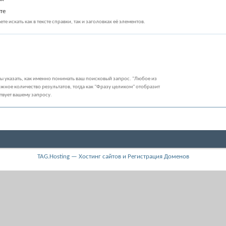
те
те искать как в тексте справки, так и заголовках её элементов.
бы указать, как именно понимать ваш поисковый запрос. "Любое из
жное количество результатов, тогда как "Фразу целиком" отобразит
ствует вашему запросу.
TAG.Hosting — Хостинг сайтов и Регистрация Доменов