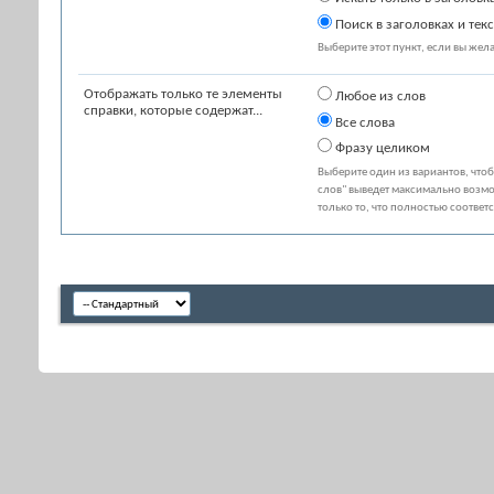
Поиск в заголовках и текс
Выберите этот пункт, если вы желае
Отображать только те элементы
Любое из слов
справки, которые содержат...
Все слова
Фразу целиком
Выберите один из вариантов, что
слов" выведет максимально возмо
только то, что полностью соответ